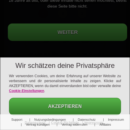
18 Jahre alt bist, oder diese Inhalte nicht sehen möchtest, betritt
diese Seite bitte nicht.
1
2
3
Handgeprüfte Mitglieder für echte Kontakte
Wir schätzen deine Privatsphäre
Wir verwenden Cookies, um deine Erfahrung auf unserer Website zu
verbessern und dir personalisierte Inhalte zu zeigen. Klicke auf
AKZEPTIEREN, wenn du damit einverstanden bist oder verwalte deine
Cookie-Einstellungen
.
AKZEPTIEREN
Support
Nutzungsbedingungen
Datenschutz
Impressum
|
|
Datenschutz
Cookie Richtlinie
Impressum
Vertrag kündigen
Vertrag widerrufen
Affiliates