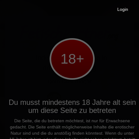
Login
18+
Finde ein
Casual Date
in
deiner Umgebung
Dein Geschlecht
Du musst mindestens 18 Jahre alt sein
um diese Seite zu betreten
Mann
Frau
Die Seite, die du betreten möchtest, ist nur für Erwachsene
gedacht. Die Seite enthält möglicherweise Inhalte die erotischer
WEITER
Natur sind und die du anstößig finden könntest. Wenn du unter